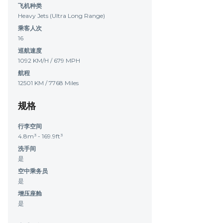
飞机种类
Heavy Jets (Ultra Long Range)
乘客人次
16
巡航速度
1092 KM/H / 679 MPH
航程
12501 KM / 7768 Miles
规格
行李空间
4.8m³ - 169.9ft³
洗手间
是
空中乘务员
是
增压座舱
是