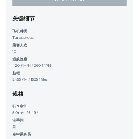
关键细节
飞机种类
Turboprops
乘客人次
10
巡航速度
420 KM/H / 260 MPH
航程
2455 KM / 1525 Miles
规格
行李空间
5.0m³ - 16.4ft³
洗手间
是
空中乘务员