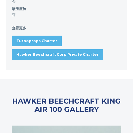
否
增压座舱
否
查看更多
Turboprops Charter
Hawker Beechcraft Corp Private Charter
HAWKER BEECHCRAFT KING
AIR 100 GALLERY