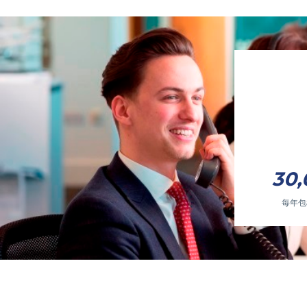
30,
每年包