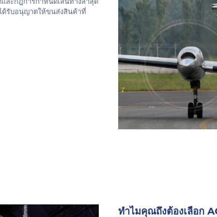
กัดและกฎการกำหนดเส้นทางล่าสุด
ด้รับอนุญาตให้ขนส่งสินค้าที่
ทำไมคุณถึงต้องเลือก 