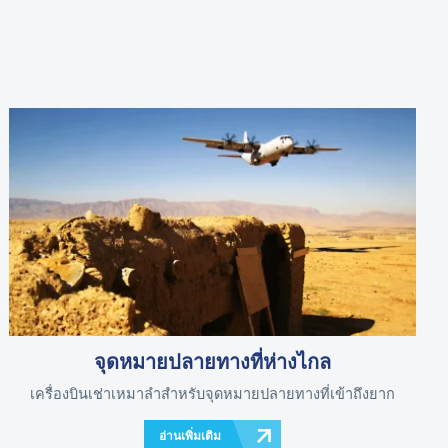
จุดหมายปลายทางที่ห่างไกล
เครื่องบินเช่าเหมาลำสำหรับจุดหมายปลายทางที่เข้าถึงยาก
อ่านเพิ่มเติม