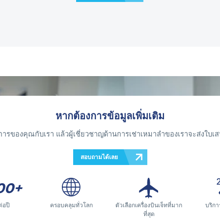
หากต้องการข้อมูลเพิ่มเติม
ารของคุณกับเรา แล้วผู้เชี่ยวชาญด้านการเช่าเหมาลำของเราจะส่งใบเ
สอบถามได้เลย
00+
ต่อปี
ครอบคลุมทั่วโลก
ตัวเลือกเครื่องบินเจ็ทที่มาก
บริกา
ที่สุด