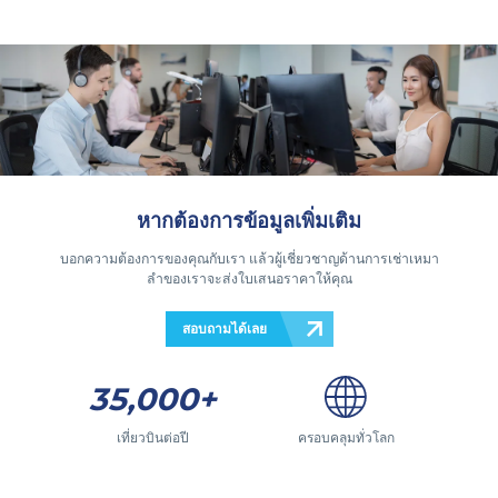
หากต้องการข้อมูลเพิ่มเติม
บอกความต้องการของคุณกับเรา แล้วผู้เชี่ยวชาญด้านการเช่าเหมา
ลำของเราจะส่งใบเสนอราคาให้คุณ
สอบถามได้เลย
35,000+
เที่ยวบินต่อปี
ครอบคลุมทั่วโลก