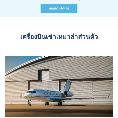
สอบถามได้เลย
เครื่องบินเช่าเหมาลำส่วนตัว