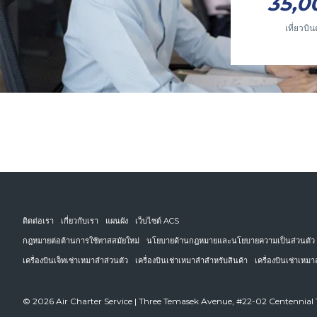
35,0
เที่ยวบิน
ติดต่อเรา
เกี่ยวกับเรา
แผนผัง
เว็บไซต์ ACS
กฎหมายต่อต้านการใช้ทาสสมัยใหม่
นโยบายด้านกฎหมายและนโยบายความเป็นส่วนตัว
เครื่องบินเจ็ทเช่าเหมาลำส่วนตัว
เครื่องบินเช่าเหมาลำสำหรับสินค้า
เครื่องบินเช่าเหม
© 2026 Air Charter Service | Three Temasek Avenue, #22-02 Centennial 