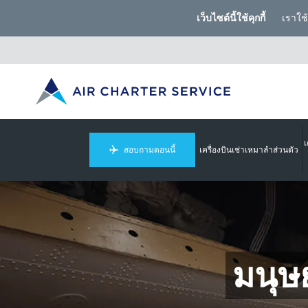
เว็บไซต์นี้ใช้คุกกี้
เราใช้
เ
สอบถามตอนนี้
เครื่องบินเช่าเหมาลำส่วนตัว
มนุษ