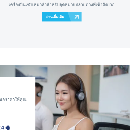
เครื่องบินเช่าเหมาลำสำหรับจุดหมายปลายทางที่เข้าถึงยาก
อ่านเพิ่มเติม
สนอราคาให้คุณ