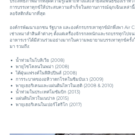
ประสิทธิภาพมากที่สุดความรู้เฉพาะทางและสายสัมพันธ์ของเราทั่ว
การบรรเทาทุกข์ให้ประสบความสำเร็จในสถานการณ์ฉุกเฉินเหล่านี้ ซึ
ลอจิสติกส์มากที่สุด
องค์กรพัฒนาเอกชน รัฐบาล และองค์กรบรรเทาทุกข์มักพึ่งพา Air C
เช่าเหมาลำสินค้าต่างๆ ตั้งแต่เครื่องจักรกลหนักและรถบรรทุกไปจนถ
อาหารเราได้มีส่วนร่วมอย่างมากในความพยายามบรรเทาทุกข์ครั้งใ
มา รวมถึง:
น้ำท่วมในโบลิเวีย (2008)
พายุไซโคลนในพม่า (2008)
ไต้ฝุ่นแฟรงค์ในฟิลิปปินส์ (2008)
การระบาดของอหิวาตกโรคในซิมบับเว (2009)
พายุเฮอริเคนและแผ่นดินไหวในเฮติ (2008 & 2010)
น้ำท่วมในประเทศโมซัมบิก (2013)
แผ่นดินไหวในเนปาล (2015)
พายุเฮอริเคนในเปอร์โตริโก (2017)