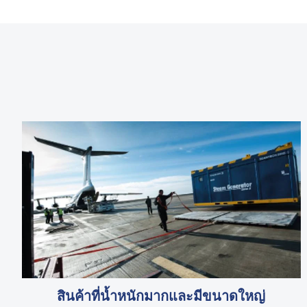
สินค้าที่น้ำหนักมากและมีขนาดใหญ่