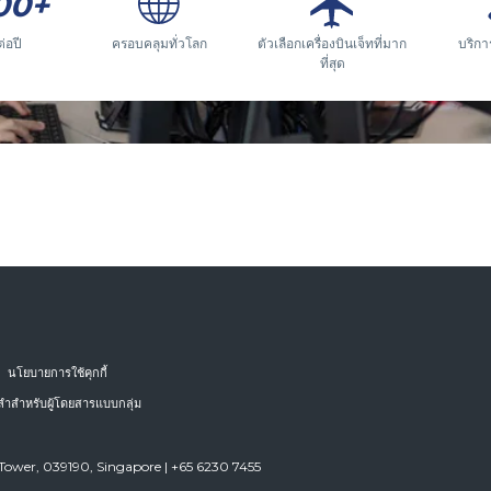
00+
ต่อปี
ครอบคลุมทั่วโลก
ตัวเลือกเครื่องบินเจ็ทที่มาก
บริกา
ที่สุด
นโยบายการใช้คุกกี้
าลำสำหรับผู้โดยสารแบบกลุ่ม
Tower, 039190, Singapore | +65 6230 7455