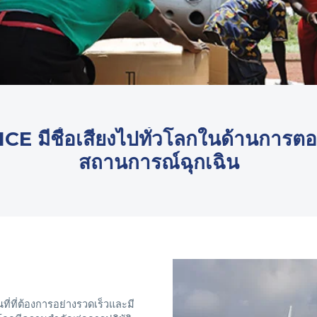
มีชื่อเสียงไปทั่วโลกในด้านการตอบ
สถานการณ์ฉุกเฉิน
่ที่ต้องการอย่างรวดเร็วและมี