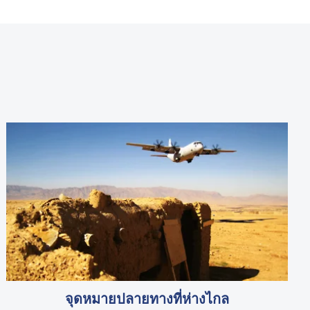
จุดหมายปลายทางที่ห่างไกล